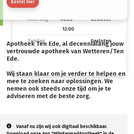
Bestel hier
12:00
18:30
Zaterdag
08:30 -
Gesloten
12:00
Zondag
Gesloten
Apotheek Ten Ede, al decennialang jouw
vertrouwde apotheek van Wetteren/Ten
Ede.
Wij staan klaar om je verder te helpen en
mee te zoeken naar oplossingen. We
nemen ook steeds onze tijd om je te
adviseren met de beste zorg.
Vanaf nu zijn wij ook digitaal beschikbaar.
Download onze App "MijnFarmadApotheek" in de