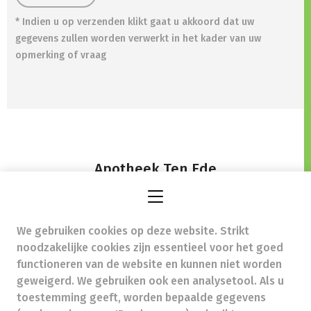
* Indien u op verzenden klikt gaat u akkoord dat uw
gegevens zullen worden verwerkt in het kader van uw
opmerking of vraag
Apotheek Ten Ede
,
We gebruiken cookies op deze website. Strikt
annesophie@apotheektenede.be
-
noodzakelijke cookies zijn essentieel voor het goed
Ondernemingsnummer (BTW nr.) (BE)0783635977
functioneren van de website en kunnen niet worden
Beroepstitel:
Apotheker werkzaam in België
geweigerd. We gebruiken ook een analysetool. Als u
toestemming geeft, worden bepaalde gegevens
Beroepsvereniging:
Algemene Pharmaceutische