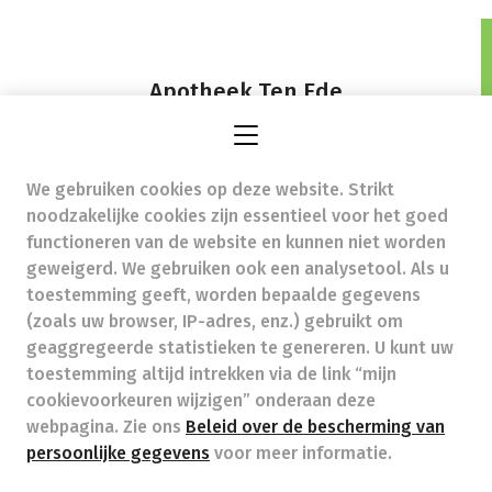
Apotheek Ten Ede
,
We gebruiken cookies op deze website. Strikt
annesophie@apotheektenede.be
-
noodzakelijke cookies zijn essentieel voor het goed
Ondernemingsnummer (BTW nr.) (BE)0783635977
functioneren van de website en kunnen niet worden
Beroepstitel:
Apotheker werkzaam in België
geweigerd. We gebruiken ook een analysetool. Als u
toestemming geeft, worden bepaalde gegevens
Beroepsvereniging:
Algemene Pharmaceutische
Bond
autorisatienummer FAGG 422511
(zoals uw browser, IP-adres, enz.) gebruikt om
Valt onder toezicht van de Orde der Apothekers,
geaggregeerde statistieken te genereren. U kunt uw
02/537.42.67, Henri Jasparlaan 94 1060 Brussel
toestemming altijd intrekken via de link “mijn
Deontologie:
Code van de farmaceutische plichtenleer
cookievoorkeuren wijzigen” onderaan deze
Tarieven terugbetaalde zorg
webpagina. Zie ons
Beleid over de bescherming van
persoonlijke gegevens
voor meer informatie.
Apotheek.be
Orde Der Apothekers
FAGG